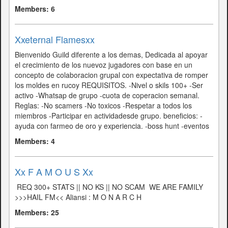
Members: 6
Xxeternal Flamesxx
Bienvenido Guild diferente a los demas, Dedicada al apoyar
el crecimiento de los nuevoz jugadores con base en un
concepto de colaboracion grupal con expectativa de romper
los moldes en rucoy REQUISITOS. -Nivel o skils 100+ -Ser
activo -Whatsap de grupo -cuota de coperacion semanal.
Reglas: -No scamers -No toxicos -Respetar a todos los
miembros -Participar en actividadesde grupo. beneficios: -
ayuda con farmeo de oro y experiencia. -boss hunt -eventos
Members: 4
Xx F A M O U S Xx
ㅤ REQ 300+ STATS || NO KS || NO SCAM ㅤㅤ ㅤㅤㅤㅤㅤㅤㅤㅤㅤㅤㅤWE ARE FAMILY ㅤㅤㅤㅤㅤㅤㅤㅤㅤㅤㅤㅤㅤㅤㅤㅤㅤㅤㅤ
>>>HAIL FM<< Aliansi : M O N A R C H
Members: 25