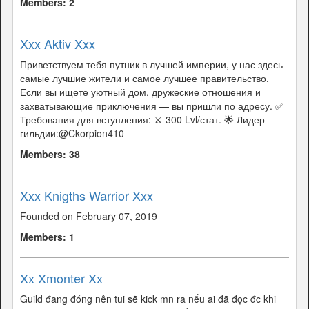
Members: 2
Xxx Aktiv Xxx
Приветствуем тебя путник в лучшей империи, у нас здесь
самые лучшие жители и самое лучшее правительство.
Если вы ищете уютный дом, дружеские отношения и
захватывающие приключения — вы пришли по адресу. ✅
Требования для вступления: ⚔️ 300 Lvl/стат. 🌟 Лидер
гильдии:@Ckorpion410
Members: 38
Xxx Knigths Warrior Xxx
Founded on February 07, 2019
Members: 1
Xx Xmonter Xx
Guild đang đóng nên tui sẽ kick mn ra nếu ai đã đọc đc khi