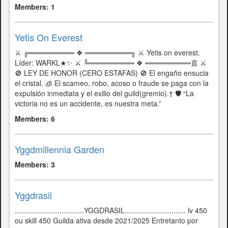
Members: 1
Yetis On Everest
⚔️ ╔═════════ ❖ ═════════╗ ⚔️ Yetis on everest.
Líder: WARKL★✨ ⚔️ ╚═════════ ❖ ═════════直 ⚔️
🚫 LEY DE HONOR (CERO ESTAFAS) 🚫 El engaño ensucia
el cristal. 🧊 El scameo, robo, acoso o fraude se paga con la
expulsión inmediata y el exilio del guild(gremio).† 🛡️ “La
victoria no es un accidente, es nuestra meta.”
Members: 6
Yggdmillennia Garden
Members: 3
Yggdrasil
..................................YGGDRASIL.............................. lv 450
ou skill 450 Guilda ativa desde 2021/2025 Entretanto por