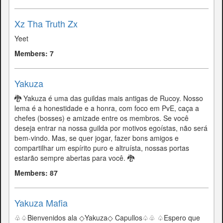
Xz Tha Truth Zx
Yeet
Members: 7
Yakuza
🐉 Yakuza é uma das guildas mais antigas de Rucoy. Nosso
lema é a honestidade e a honra, com foco em PvE, caça a
chefes (bosses) e amizade entre os membros. Se você
deseja entrar na nossa guilda por motivos egoístas, não será
bem-vindo. Mas, se quer jogar, fazer bons amigos e
compartilhar um espírito puro e altruísta, nossas portas
estarão sempre abertas para você. 🐉
Members: 87
Yakuza Mafia
♧♤Bienvenidos ala ◇Yakuza◇ Capullos♤♧ ♤Espero que