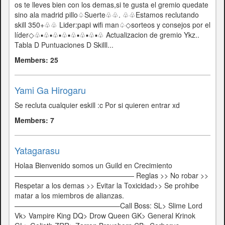
os te lleves bien con los demas,si te gusta el gremio quedate
sino ala madrid pillo♤Suerte♧♧. ♧♧Estamos reclutando
skill 350+♧♧ Lider:papi wifi man♤◇sorteos y consejos por el
líder◇♧▪︎♧▪︎♧▪︎♧▪︎♧▪︎♧▪︎♧▪︎♧ Actualizacion de gremio Ykz..
Tabla D Puntuaciones D Skilll...
Members: 25
Yami Ga Hirogaru
Se recluta cualquier eskill :c Por si quieren entrar xd
Members: 7
Yatagarasu
Holaa Bienvenido somos un Guild en Crecimiento
————————————————— Reglas >> No robar >>
Respetar a los demas >> Evitar la Toxicidad>> Se prohibe
matar a los miembros de alianzas.
———————————————Call Boss: SL> Slime Lord
Vk> Vampire King DQ> Drow Queen GK> General Krinok