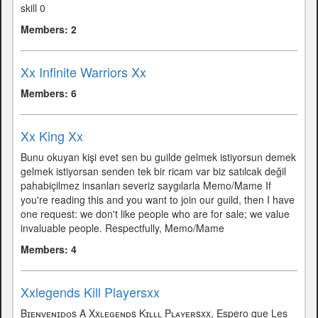
skill 0
Members: 2
Xx Infinite Warriors Xx
Members: 6
Xx King Xx
Bunu okuyan kişi evet sen bu guilde gelmek istiyorsun demek
gelmek istiyorsan senden tek bir ricam var biz satılcak değil
pahabiçilmez insanları severiz saygılarla Memo/Mame If
you're reading this and you want to join our guild, then I have
one request: we don't like people who are for sale; we value
invaluable people. Respectfully, Memo/Mame
Members: 4
Xxlegends Kill Playersxx
Bɪᴇɴᴠᴇɴɪᴅᴏs A Xxʟᴇɢᴇɴᴅs Kɪʟʟʟ Pʟᴀʏᴇʀsxx, Espero que Les