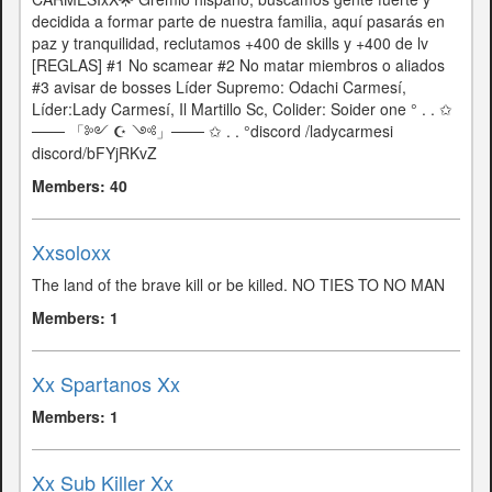
decidida a formar parte de nuestra familia, aquí pasarás en
paz y tranquilidad, reclutamos +400 de skills y +400 de lv
[REGLAS] #1 No scamear #2 No matar miembros o aliados
#3 avisar de bosses Líder Supremo: Odachi Carmesí,
Líder:Lady Carmesí, Il Martillo Sc, Colider: Soider one ° . . ✩
─── 「༻ ☪ ༺」─── ✩ . . °discord /ladycarmesi
discord/bFYjRKvZ
Members: 40
Xxsoloxx
The land of the brave kill or be killed. NO TIES TO NO MAN
Members: 1
Xx Spartanos Xx
Members: 1
Xx Sub Killer Xx