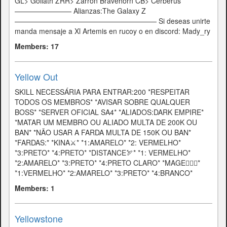
GL> Goliath ZRR> Zarron Bravehorn CB> Cerberus
———————— Alianzas:The Galaxy Z
———————————————————— Si deseas unirte
manda mensaje a Xl Artemis en rucoy o en discord: Mady_ry
Members: 17
Yellow Out
SKILL NECESSÁRIA PARA ENTRAR:200 *RESPEITAR
TODOS OS MEMBROS* *AVISAR SOBRE QUALQUER
BOSS* *SERVER OFICIAL SA4* *ALIADOS:DARK EMPIRE*
*MATAR UM MEMBRO OU ALIADO MULTA DE 200K OU
BAN* *NÃO USAR A FARDA MULTA DE 150K OU BAN*
*FARDAS:* *KINA⚔️* *1:AMARELO* *2: VERMELHO*
*3:PRETO* *4:PRETO* *DISTANCE🏹* *1: VERMELHO*
*2:AMARELO* *3:PRETO* *4:PRETO CLARO* *MAGE🧙🏻‍♂️*
*1:VERMELHO* *2:AMARELO* *3:PRETO* *4:BRANCO*
Members: 1
Yellowstone