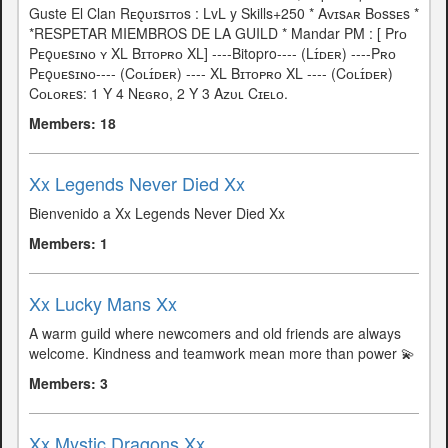
Guste El Clan Rᴇǫᴜɪsɪᴛᴏs : LvL y Skills+250 * Aᴠɪsᴀʀ Bᴏssᴇs *
*RESPETAR MIEMBROS DE LA GUILD * Mandar PM : [ Prᴏ
Pᴇǫᴜᴇsɪɴᴏ ʏ XL Bɪᴛᴏᴘʀᴏ XL] ----Bitopro---- (Lɪ́ᴅᴇʀ) ----Pʀᴏ
Pᴇǫᴜᴇsɪɴᴏ---- (Cᴏʟɪ́ᴅᴇʀ) ---- XL Bɪᴛᴏᴘʀᴏ XL ---- (Cᴏʟɪ́ᴅᴇʀ)
Cᴏʟᴏʀᴇs: 1 Y 4 Nᴇɢʀᴏ, 2 Y 3 Aᴢᴜʟ Cɪᴇʟᴏ.
Members: 18
Xx Legends Never Died Xx
Bienvenido a Xx Legends Never Died Xx
Members: 1
Xx Lucky Mans Xx
A warm guild where newcomers and old friends are always
welcome. Kindness and teamwork mean more than power 💫
Members: 3
Xx Mystic Dragons Xx