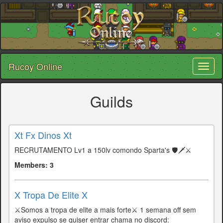
Rucoy Online
Toggl
naviga
Guilds
Xt Fx Dinos Xt
RECRUTAMENTO Lv1 a 150lv comondo Sparta's 🛡️🗡️⚔️
Members: 3
X Tropa De Elite X
⚔️Somos a tropa de elite a mais forte⚔️ 1 semana off sem
aviso expulso se quiser entrar chama no discord: