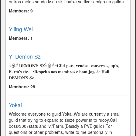
outros meios sendo lv ou skill baixa se tiver amigo na guilda
Members: 9
Yiling Wei
Members: 1
Yl Demon Sz
𓆩👹𓆪 𝐃𝐄𝐌𝐎𝐍'𝐒 𝐒𝐙𓆩👹𓆪 •𝐆𝐢𝐥𝐝 𝐩𝐚𝐫𝐚 𝐯𝐞𝐧𝐝𝐚𝐬, 𝐜𝐨𝐧𝐯𝐞𝐫𝐬𝐚𝐬, 𝐮𝐩'𝐬,
𝐅𝐚𝐫𝐦'𝐬 𝐞𝐭𝐜... •𝐑𝐞𝐬𝐩𝐞𝐢𝐭𝐨 𝐚𝐨𝐬 𝐦𝐞𝐦𝐛𝐫𝐨𝐬 𝐞 𝐛𝐨𝐦 𝐣𝐨𝐠𝐨✨ 𝐇𝐚𝐢𝐥
𝐃𝐄𝐌𝐎𝐍'𝐒 𝐒𝐳
Members: 28
Yokai
Welcome everyone to guild Yokai.We are currently a small
guild that trying to expand to seize power in to rucoy.Call
boss/300+stats and lvl/Farm.(Basicly a PVE guild) For
questions or other problems, write to me personally in