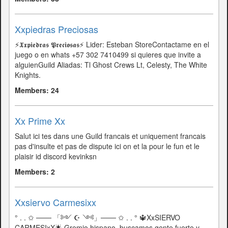
Xxpiedras Preciosas
⚡𝖃𝖝𝖕𝖎𝖊𝖉𝖗𝖆𝖘 𝕻𝖗𝖊𝖈𝖎𝖔𝖘𝖆𝖘⚡ㅤㅤㅤㅤㅤㅤㅤㅤㅤㅤㅤㅤ Lider: Esteban StoreㅤㅤㅤㅤㅤㅤㅤㅤㅤㅤㅤㅤㅤㅤㅤContactame en el
juego o en whats +57 302 7410499 si quieres que invite a
alguienㅤㅤㅤㅤㅤㅤㅤㅤㅤㅤㅤGuild Aliadas: Tl Ghost Crews Lt, Celesty, The White
Knights.
Members: 24
Xx Prime Xx
Salut ici tes dans une Guild francais et uniquement francais
pas d'insulte et pas de dispute ici on et la pour le fun et le
plaisir id discord kevinksn
Members: 2
Xxsiervo Carmesixx
° . . ✩ ─── 「༻ ☪ ༺」─── ✩ . . ° 🔱XxSIERVO
CARMESIxX🌟 Gremio hispano, buscamos gente fuerte y