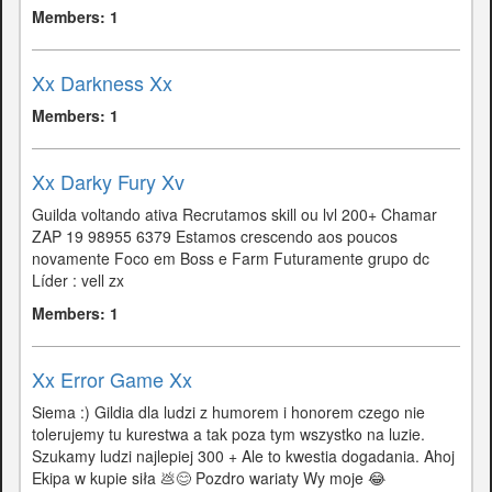
Members: 1
Xx Darkness Xx
Members: 1
Xx Darky Fury Xv
Guilda voltando ativa Recrutamos skill ou lvl 200+ Chamar
ZAP 19 98955 6379 Estamos crescendo aos poucos
novamente Foco em Boss e Farm Futuramente grupo dc
Líder : vell zx
Members: 1
Xx Error Game Xx
Siema :) Gildia dla ludzi z humorem i honorem czego nie
tolerujemy tu kurestwa a tak poza tym wszystko na luzie.
Szukamy ludzi najlepiej 300 + Ale to kwestia dogadania. Ahoj
Ekipa w kupie siła 💩😊 Pozdro wariaty Wy moje 😂