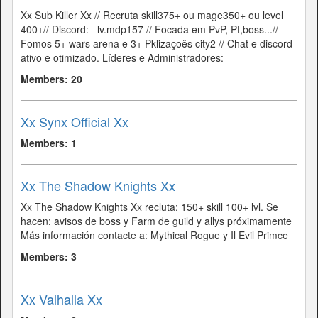
Xx Sub Killer Xx // Recruta skill375+ ou mage350+ ou level
400+// Discord: _lv.mdp157 // Focada em PvP, Pt,boss...//
Fomos 5+ wars arena e 3+ Pklizaçoês city2 // Chat e discord
ativo e otimizado. Líderes e Administradores:
Members: 20
Xx Synx Official Xx
Members: 1
Xx The Shadow Knights Xx
Xx The Shadow Knights Xx recluta: 150+ skill 100+ lvl. Se
hacen: avisos de boss y Farm de guild y allys próximamente
Más información contacte a: Mythical Rogue y Il Evil Primce
Members: 3
Xx Valhalla Xx