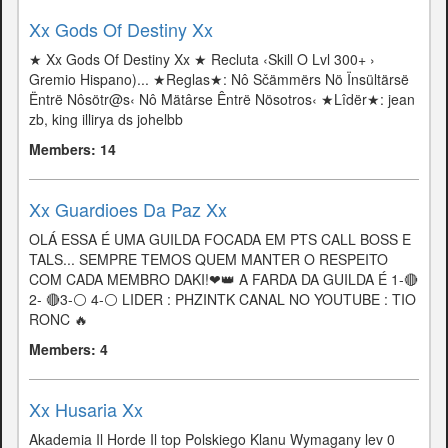
Xx Gods Of Destiny Xx
★ Xx Gods Of Destiny Xx ★ Recluta ‹Skill O Lvl 300+ ›
Gremio Hispano)... ★Reglas★: Nô Sčämmërs Nö Ïnsültärsë
Ëntrë Nôsötr@s‹ Nô Mätârse Êntrë Nösotros‹ ★Lîdër★: jean
zb, king illirya ds johelbb
Members: 14
Xx Guardioes Da Paz Xx
OLÁ ESSA É UMA GUILDA FOCADA EM PTS CALL BOSS E
TALS... SEMPRE TEMOS QUEM MANTER O RESPEITO
COM CADA MEMBRO DAKI!❤👑 A FARDA DA GUILDA É 1-🔴
2- 🔴3-⚪ 4-⚪ LIDER : PHZINTK CANAL NO YOUTUBE : TIO
RONC 🔥
Members: 4
Xx Husaria Xx
Akademia Il Horde Il top Polskiego Klanu Wymagany lev 0