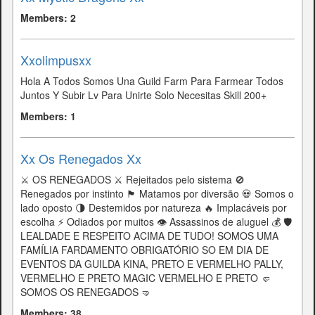
Members: 2
Xxolimpusxx
Hola A Todos Somos Una Guild Farm Para Farmear Todos
Juntos Y Subir Lv Para Unirte Solo Necesitas Skill 200+
Members: 1
Xx Os Renegados Xx
⚔️ OS RENEGADOS ⚔️ Rejeitados pelo sistema 🚫
Renegados por instinto 🏴 Matamos por diversão 💀 Somos o
lado oposto 🌗 Destemidos por natureza 🔥 Implacáveis por
escolha ⚡ Odiados por muitos 👁️ Assassinos de aluguel 💰 🛡️
LEALDADE E RESPEITO ACIMA DE TUDO! SOMOS UMA
FAMÍLIA FARDAMENTO OBRIGATÓRIO SO EM DIA DE
EVENTOS DA GUILDA KINA, PRETO E VERMELHO PALLY,
VERMELHO E PRETO MAGIC VERMELHO E PRETO 🤛
SOMOS OS RENEGADOS 🤜
Members: 38