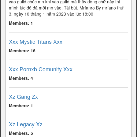
vào guild chúc mn khi vào guild mà thấy dòng chữ này thì
mình lúc đó đã mời mn vào. Tái bút. Mrfanro By mrfano thứ
3, ngày 10 tháng 1 năm 2023 vào lúc 18:00
Members: 1
Xxx Mystic Titans Xxx
Members: 16
Xxx Pornxb Comunity Xxx
Members: 4
Xz Gang Zx
Members: 1
Xz Legacy Xz
Members: 5