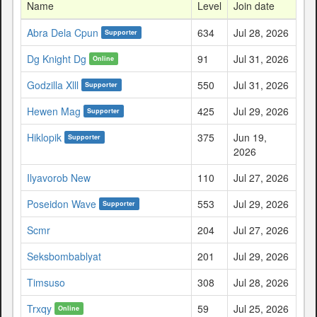
Name
Level
Join date
Abra Dela Cpun
634
Jul 28, 2026
Supporter
Dg Knight Dg
91
Jul 31, 2026
Online
Godzilla Xlll
550
Jul 31, 2026
Supporter
Hewen Mag
425
Jul 29, 2026
Supporter
Hiklopik
375
Jun 19,
Supporter
2026
Ilyavorob New
110
Jul 27, 2026
Poseidon Wave
553
Jul 29, 2026
Supporter
Scmr
204
Jul 27, 2026
Seksbombablyat
201
Jul 29, 2026
Timsuso
308
Jul 28, 2026
Trxqy
59
Jul 25, 2026
Online