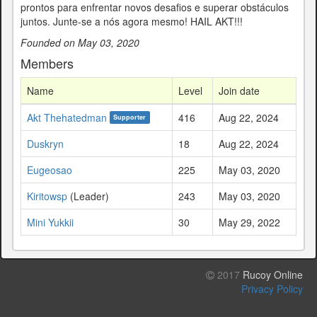
prontos para enfrentar novos desafios e superar obstáculos
juntos. Junte-se a nós agora mesmo! HAIL AKT!!!
Founded on May 03, 2020
Members
Name
Level
Join date
Akt Thehatedman
416
Aug 22, 2024
Supporter
Duskryn
18
Aug 22, 2024
Eugeosao
225
May 03, 2020
Kiritowsp
(Leader)
243
May 03, 2020
Mini Yukkii
30
May 29, 2022
2017
Rucoy Online
Privacy Policy