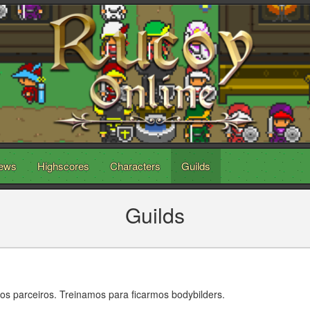
ews
Highscores
Characters
Guilds
Guilds
 parceiros. Treinamos para ficarmos bodybilders.