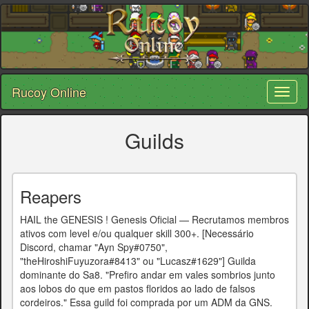
Rucoy Online
Toggl
naviga
Guilds
Reapers
HAIL the GENESIS ! Genesis Oficial — Recrutamos membros
ativos com level e/ou qualquer skill 300+. [Necessário
Discord, chamar "Ayn Spy#0750",
"theHiroshiFuyuzora#8413" ou "Lucasz#1629"] Guilda
dominante do Sa8. "Prefiro andar em vales sombrios junto
aos lobos do que em pastos floridos ao lado de falsos
cordeiros." Essa guild foi comprada por um ADM da GNS.