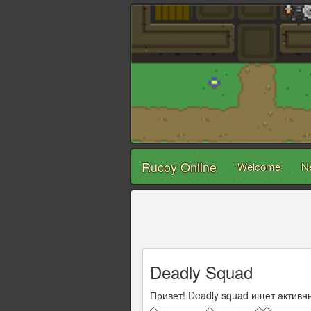
Rucoy Online
Welcome
N
Deadly Squad
Привет! Deadly squad ищет активн
◇───────◇──────◇◇──────────◇ 