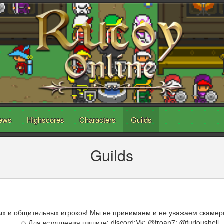
ews
Highscores
Characters
Guilds
Guilds
ых и общительных игроков! Мы не принимаем и не уважаем скамеро
Для вступления пишите: discord:Vk: @troan7; @furioushell