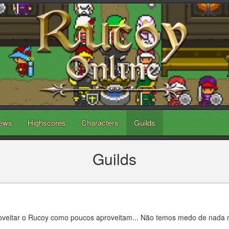
ews
Highscores
Characters
Guilds
Guilds
proveitar o Rucoy como poucos aproveitam... Não temos medo de nada