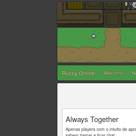
Rucoy Online
Welcome
N
Always Together
Apenas players com o intuito de a
sabem treinar e ficar chat.