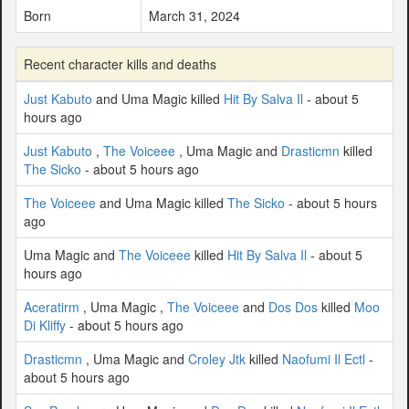
Born
March 31, 2024
Recent character kills and deaths
Just Kabuto
and Uma Magic killed
Hit By Salva Il
- about 5
hours ago
Just Kabuto
,
The Voiceee
, Uma Magic and
Drasticmn
killed
The Sicko
- about 5 hours ago
The Voiceee
and Uma Magic killed
The Sicko
- about 5 hours
ago
Uma Magic and
The Voiceee
killed
Hit By Salva Il
- about 5
hours ago
Aceratirm
, Uma Magic ,
The Voiceee
and
Dos Dos
killed
Moo
Di Kliffy
- about 5 hours ago
Drasticmn
, Uma Magic and
Croley Jtk
killed
Naofumi Il Ectl
-
about 5 hours ago