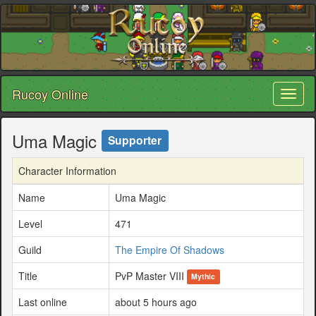
Rucoy Online
Toggl
naviga
Uma Magic
Supporter
Character Information
Name
Uma Magic
Level
471
Guild
The Empire Of Shadows
Title
PvP Master VIII
Mythic
Last online
about 5 hours ago