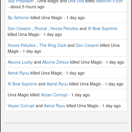
Soy Proplayer
, Uma Magic and
Dos Dos
killed
Naofumi Il Ectl
- about 5 hours ago
Bp Schonor
killed Uma Magic - 1 day ago
Don Cesarin
,
Rronal
,
Huvos Peludos
and
Xl Bow Suprime
killed Uma Magic - 1 day ago
Huvos Peludos
,
The King Zack
and
Don Cesarin
killed Uma
Magic - 1 day ago
Akuma Lucky
and
Akuma Zetsux
killed Uma Magic - 1 day ago
Astral Ryuu
killed Uma Magic - 1 day ago
Xl Bow Suprime
and
Astral Ryuu
killed Uma Magic - 1 day ago
Uma Magic killed
Veyan Corrupt
- 1 day ago
Veyan Corrupt
and
Astral Ryuu
killed Uma Magic - 1 day ago