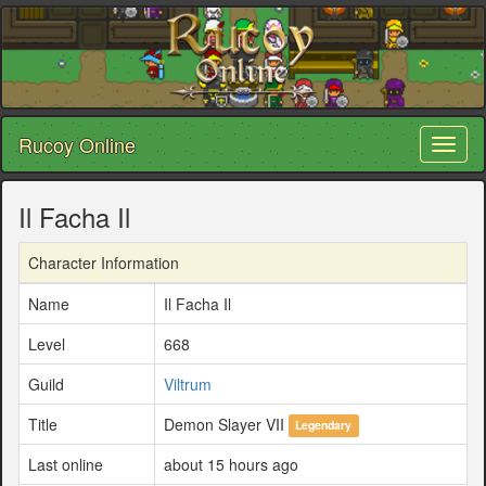
Rucoy Online
Toggl
naviga
Il Facha Il
Character Information
Name
Il Facha Il
Level
668
Guild
Viltrum
Title
Demon Slayer VII
Legendary
Last online
about 15 hours ago