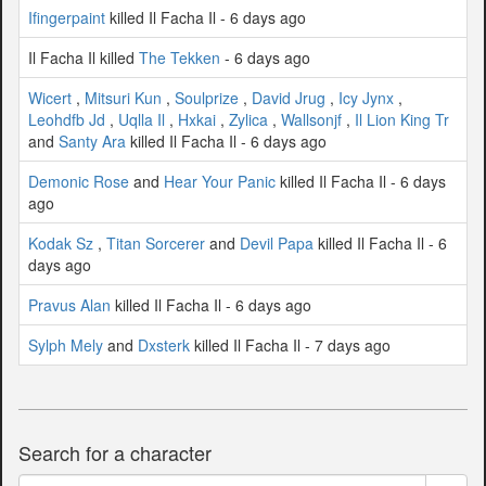
Ifingerpaint
killed Il Facha Il - 6 days ago
Il Facha Il killed
The Tekken
- 6 days ago
Wicert
,
Mitsuri Kun
,
Soulprize
,
David Jrug
,
Icy Jynx
,
Leohdfb Jd
,
Uqlla Il
,
Hxkai
,
Zylica
,
Wallsonjf
,
Il Lion King Tr
and
Santy Ara
killed Il Facha Il - 6 days ago
Demonic Rose
and
Hear Your Panic
killed Il Facha Il - 6 days
ago
Kodak Sz
,
Titan Sorcerer
and
Devil Papa
killed Il Facha Il - 6
days ago
Pravus Alan
killed Il Facha Il - 6 days ago
Sylph Mely
and
Dxsterk
killed Il Facha Il - 7 days ago
Search for a character